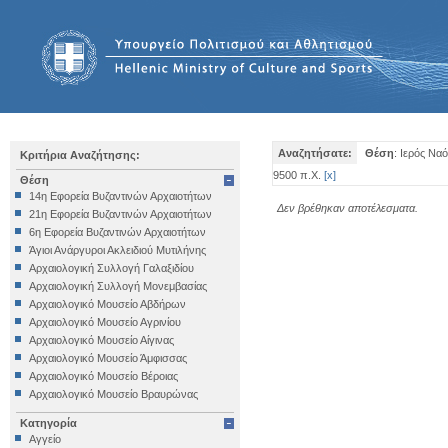
Αναζητήσατε:
Θέση
: Ιερός Να
Κριτήρια Αναζήτησης:
9500 π.Χ.
[
x
]
Θέση
14η Εφορεία Βυζαντινών Αρχαιοτήτων
Δεν βρέθηκαν αποτέλεσματα.
21η Εφορεία Βυζαντινών Αρχαιοτήτων
6η Εφορεία Βυζαντινών Αρχαιοτήτων
Άγιοι Ανάργυροι Ακλειδιού Μυτιλήνης
Αρχαιολογική Συλλογή Γαλαξιδίου
Αρχαιολογική Συλλογή Μονεμβασίας
Αρχαιολογικό Μουσείο Αβδήρων
Αρχαιολογικό Μουσείο Αγρινίου
Αρχαιολογικό Μουσείο Αίγινας
Αρχαιολογικό Μουσείο Άμφισσας
Αρχαιολογικό Μουσείο Βέροιας
Αρχαιολογικό Μουσείο Βραυρώνας
Αρχαιολογικό Μουσείο Δελφών
Κατηγορία
Αρχαιολογικό Μουσείο Ηγουμενίτσας
Αγγείο