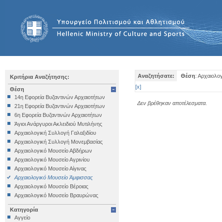
Αναζητήσατε:
Θέση
: Αρχαιολο
Κριτήρια Αναζήτησης:
[
x
]
Θέση
14η Εφορεία Βυζαντινών Αρχαιοτήτων
Δεν βρέθηκαν αποτέλεσματα.
21η Εφορεία Βυζαντινών Αρχαιοτήτων
6η Εφορεία Βυζαντινών Αρχαιοτήτων
Άγιοι Ανάργυροι Ακλειδιού Μυτιλήνης
Αρχαιολογική Συλλογή Γαλαξιδίου
Αρχαιολογική Συλλογή Μονεμβασίας
Αρχαιολογικό Μουσείο Αβδήρων
Αρχαιολογικό Μουσείο Αγρινίου
Αρχαιολογικό Μουσείο Αίγινας
Αρχαιολογικό Μουσείο Άμφισσας
Αρχαιολογικό Μουσείο Βέροιας
Αρχαιολογικό Μουσείο Βραυρώνας
Αρχαιολογικό Μουσείο Δελφών
Κατηγορία
Αρχαιολογικό Μουσείο Ηγουμενίτσας
Αγγείο