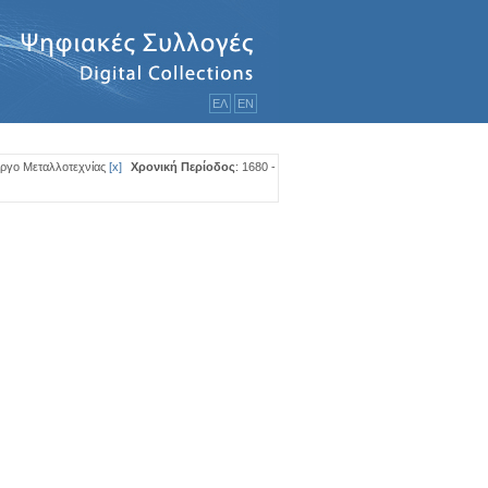
ΕΛ
ΕΝ
Έργο Μεταλλοτεχνίας
[
x
]
Χρονική Περίοδος
: 1680 -