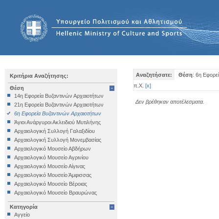
Αναζητήσατε:
Θέση
: 6η Εφορε
Κριτήρια Αναζήτησης:
π.Χ.
[
x
]
Θέση
14η Εφορεία Βυζαντινών Αρχαιοτήτων
Δεν βρέθηκαν αποτέλεσματα.
21η Εφορεία Βυζαντινών Αρχαιοτήτων
6η Εφορεία Βυζαντινών Αρχαιοτήτων
Άγιοι Ανάργυροι Ακλειδιού Μυτιλήνης
Αρχαιολογική Συλλογή Γαλαξιδίου
Αρχαιολογική Συλλογή Μονεμβασίας
Αρχαιολογικό Μουσείο Αβδήρων
Αρχαιολογικό Μουσείο Αγρινίου
Αρχαιολογικό Μουσείο Αίγινας
Αρχαιολογικό Μουσείο Άμφισσας
Αρχαιολογικό Μουσείο Βέροιας
Αρχαιολογικό Μουσείο Βραυρώνας
Αρχαιολογικό Μουσείο Δελφών
Κατηγορία
Αρχαιολογικό Μουσείο Ηγουμενίτσας
Αγγείο