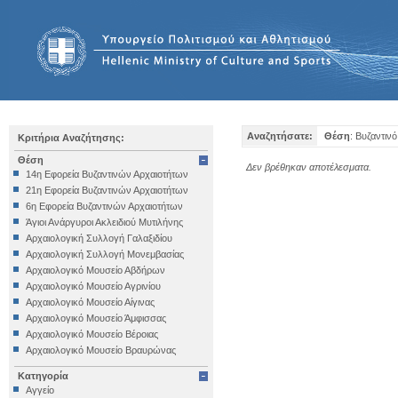
Αναζητήσατε:
Θέση
: Βυζαντινό
Κριτήρια Αναζήτησης:
Θέση
Δεν βρέθηκαν αποτέλεσματα.
14η Εφορεία Βυζαντινών Αρχαιοτήτων
21η Εφορεία Βυζαντινών Αρχαιοτήτων
6η Εφορεία Βυζαντινών Αρχαιοτήτων
Άγιοι Ανάργυροι Ακλειδιού Μυτιλήνης
Αρχαιολογική Συλλογή Γαλαξιδίου
Αρχαιολογική Συλλογή Μονεμβασίας
Αρχαιολογικό Μουσείο Αβδήρων
Αρχαιολογικό Μουσείο Αγρινίου
Αρχαιολογικό Μουσείο Αίγινας
Αρχαιολογικό Μουσείο Άμφισσας
Αρχαιολογικό Μουσείο Βέροιας
Αρχαιολογικό Μουσείο Βραυρώνας
Αρχαιολογικό Μουσείο Δελφών
Κατηγορία
Αρχαιολογικό Μουσείο Ηγουμενίτσας
Αγγείο