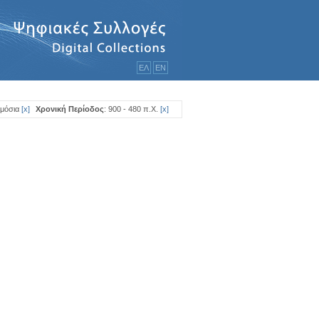
ΕΛ
ΕΝ
ημόσια
[
x
]
Χρονική Περίοδος
: 900 - 480 π.Χ.
[
x
]