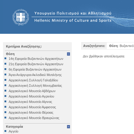
Αναζητήσατε:
Θέση
: Βυζαντινό
Κριτήρια Αναζήτησης:
Θέση
Δεν βρέθηκαν αποτέλεσματα.
14η Εφορεία Βυζαντινών Αρχαιοτήτων
21η Εφορεία Βυζαντινών Αρχαιοτήτων
6η Εφορεία Βυζαντινών Αρχαιοτήτων
Άγιοι Ανάργυροι Ακλειδιού Μυτιλήνης
Αρχαιολογική Συλλογή Γαλαξιδίου
Αρχαιολογική Συλλογή Μονεμβασίας
Αρχαιολογικό Μουσείο Αβδήρων
Αρχαιολογικό Μουσείο Αγρινίου
Αρχαιολογικό Μουσείο Αίγινας
Αρχαιολογικό Μουσείο Άμφισσας
Αρχαιολογικό Μουσείο Βέροιας
Αρχαιολογικό Μουσείο Βραυρώνας
Αρχαιολογικό Μουσείο Δελφών
Κατηγορία
Αρχαιολογικό Μουσείο Ηγουμενίτσας
Αγγείο