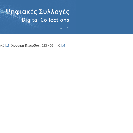
ΕΛ
ΕΝ
ικό
[
x
]
Χρονική Περίοδος
: 323 - 31 π.Χ.
[
x
]