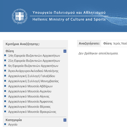
Αναζητήσατε:
Θέση
: Ιερός Να
Κριτήρια Αναζήτησης:
Θέση
Δεν βρέθηκαν αποτέλεσματα.
14η Εφορεία Βυζαντινών Αρχαιοτήτων
21η Εφορεία Βυζαντινών Αρχαιοτήτων
6η Εφορεία Βυζαντινών Αρχαιοτήτων
Άγιοι Ανάργυροι Ακλειδιού Μυτιλήνης
Αρχαιολογική Συλλογή Γαλαξιδίου
Αρχαιολογική Συλλογή Μονεμβασίας
Αρχαιολογικό Μουσείο Αβδήρων
Αρχαιολογικό Μουσείο Αγρινίου
Αρχαιολογικό Μουσείο Αίγινας
Αρχαιολογικό Μουσείο Άμφισσας
Αρχαιολογικό Μουσείο Βέροιας
Αρχαιολογικό Μουσείο Βραυρώνας
Αρχαιολογικό Μουσείο Δελφών
Κατηγορία
Αρχαιολογικό Μουσείο Ηγουμενίτσας
Αγγείο