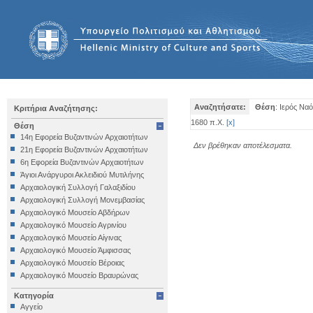
Αναζητήσατε:
Θέση
: Ιερός Να
Κριτήρια Αναζήτησης:
1680 π.Χ.
[
x
]
Θέση
14η Εφορεία Βυζαντινών Αρχαιοτήτων
Δεν βρέθηκαν αποτέλεσματα.
21η Εφορεία Βυζαντινών Αρχαιοτήτων
6η Εφορεία Βυζαντινών Αρχαιοτήτων
Άγιοι Ανάργυροι Ακλειδιού Μυτιλήνης
Αρχαιολογική Συλλογή Γαλαξιδίου
Αρχαιολογική Συλλογή Μονεμβασίας
Αρχαιολογικό Μουσείο Αβδήρων
Αρχαιολογικό Μουσείο Αγρινίου
Αρχαιολογικό Μουσείο Αίγινας
Αρχαιολογικό Μουσείο Άμφισσας
Αρχαιολογικό Μουσείο Βέροιας
Αρχαιολογικό Μουσείο Βραυρώνας
Αρχαιολογικό Μουσείο Δελφών
Κατηγορία
Αρχαιολογικό Μουσείο Ηγουμενίτσας
Αγγείο