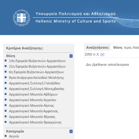
Αναζητήσατε:
Θέση
: Ιερός Να
Κριτήρια Αναζήτησης:
2050 π.Χ.
[
x
]
Θέση
14η Εφορεία Βυζαντινών Αρχαιοτήτων
Δεν βρέθηκαν αποτέλεσματα.
21η Εφορεία Βυζαντινών Αρχαιοτήτων
6η Εφορεία Βυζαντινών Αρχαιοτήτων
Άγιοι Ανάργυροι Ακλειδιού Μυτιλήνης
Αρχαιολογική Συλλογή Γαλαξιδίου
Αρχαιολογική Συλλογή Μονεμβασίας
Αρχαιολογικό Μουσείο Αβδήρων
Αρχαιολογικό Μουσείο Αγρινίου
Αρχαιολογικό Μουσείο Αίγινας
Αρχαιολογικό Μουσείο Άμφισσας
Αρχαιολογικό Μουσείο Βέροιας
Αρχαιολογικό Μουσείο Βραυρώνας
Αρχαιολογικό Μουσείο Δελφών
Κατηγορία
Αρχαιολογικό Μουσείο Ηγουμενίτσας
Αγγείο