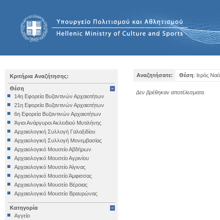
Αναζητήσατε:
Θέση
: Ιερός Να
Κριτήρια Αναζήτησης:
Θέση
Δεν βρέθηκαν αποτέλεσματα.
14η Εφορεία Βυζαντινών Αρχαιοτήτων
21η Εφορεία Βυζαντινών Αρχαιοτήτων
6η Εφορεία Βυζαντινών Αρχαιοτήτων
Άγιοι Ανάργυροι Ακλειδιού Μυτιλήνης
Αρχαιολογική Συλλογή Γαλαξιδίου
Αρχαιολογική Συλλογή Μονεμβασίας
Αρχαιολογικό Μουσείο Αβδήρων
Αρχαιολογικό Μουσείο Αγρινίου
Αρχαιολογικό Μουσείο Αίγινας
Αρχαιολογικό Μουσείο Άμφισσας
Αρχαιολογικό Μουσείο Βέροιας
Αρχαιολογικό Μουσείο Βραυρώνας
Αρχαιολογικό Μουσείο Δελφών
Κατηγορία
Αρχαιολογικό Μουσείο Ηγουμενίτσας
Αγγείο