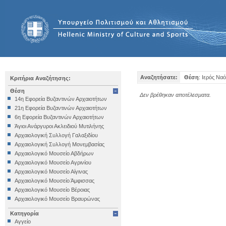
Αναζητήσατε:
Θέση
: Ιερός Να
Κριτήρια Αναζήτησης:
Θέση
Δεν βρέθηκαν αποτέλεσματα.
14η Εφορεία Βυζαντινών Αρχαιοτήτων
21η Εφορεία Βυζαντινών Αρχαιοτήτων
6η Εφορεία Βυζαντινών Αρχαιοτήτων
Άγιοι Ανάργυροι Ακλειδιού Μυτιλήνης
Αρχαιολογική Συλλογή Γαλαξιδίου
Αρχαιολογική Συλλογή Μονεμβασίας
Αρχαιολογικό Μουσείο Αβδήρων
Αρχαιολογικό Μουσείο Αγρινίου
Αρχαιολογικό Μουσείο Αίγινας
Αρχαιολογικό Μουσείο Άμφισσας
Αρχαιολογικό Μουσείο Βέροιας
Αρχαιολογικό Μουσείο Βραυρώνας
Αρχαιολογικό Μουσείο Δελφών
Κατηγορία
Αρχαιολογικό Μουσείο Ηγουμενίτσας
Αγγείο