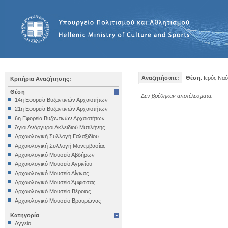
Αναζητήσατε:
Θέση
: Ιερός Να
Κριτήρια Αναζήτησης:
Θέση
Δεν βρέθηκαν αποτέλεσματα.
14η Εφορεία Βυζαντινών Αρχαιοτήτων
21η Εφορεία Βυζαντινών Αρχαιοτήτων
6η Εφορεία Βυζαντινών Αρχαιοτήτων
Άγιοι Ανάργυροι Ακλειδιού Μυτιλήνης
Αρχαιολογική Συλλογή Γαλαξιδίου
Αρχαιολογική Συλλογή Μονεμβασίας
Αρχαιολογικό Μουσείο Αβδήρων
Αρχαιολογικό Μουσείο Αγρινίου
Αρχαιολογικό Μουσείο Αίγινας
Αρχαιολογικό Μουσείο Άμφισσας
Αρχαιολογικό Μουσείο Βέροιας
Αρχαιολογικό Μουσείο Βραυρώνας
Αρχαιολογικό Μουσείο Δελφών
Κατηγορία
Αρχαιολογικό Μουσείο Ηγουμενίτσας
Αγγείο