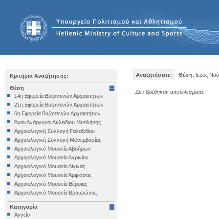
Αναζητήσατε:
Θέση
: Ιερός Να
Κριτήρια Αναζήτησης:
Θέση
Δεν βρέθηκαν αποτέλεσματα.
14η Εφορεία Βυζαντινών Αρχαιοτήτων
21η Εφορεία Βυζαντινών Αρχαιοτήτων
6η Εφορεία Βυζαντινών Αρχαιοτήτων
Άγιοι Ανάργυροι Ακλειδιού Μυτιλήνης
Αρχαιολογική Συλλογή Γαλαξιδίου
Αρχαιολογική Συλλογή Μονεμβασίας
Αρχαιολογικό Μουσείο Αβδήρων
Αρχαιολογικό Μουσείο Αγρινίου
Αρχαιολογικό Μουσείο Αίγινας
Αρχαιολογικό Μουσείο Άμφισσας
Αρχαιολογικό Μουσείο Βέροιας
Αρχαιολογικό Μουσείο Βραυρώνας
Αρχαιολογικό Μουσείο Δελφών
Κατηγορία
Αρχαιολογικό Μουσείο Ηγουμενίτσας
Αγγείο