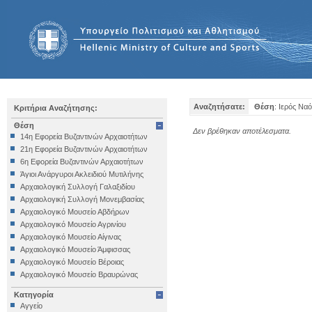
Αναζητήσατε:
Θέση
: Ιερός Να
Κριτήρια Αναζήτησης:
Θέση
Δεν βρέθηκαν αποτέλεσματα.
14η Εφορεία Βυζαντινών Αρχαιοτήτων
21η Εφορεία Βυζαντινών Αρχαιοτήτων
6η Εφορεία Βυζαντινών Αρχαιοτήτων
Άγιοι Ανάργυροι Ακλειδιού Μυτιλήνης
Αρχαιολογική Συλλογή Γαλαξιδίου
Αρχαιολογική Συλλογή Μονεμβασίας
Αρχαιολογικό Μουσείο Αβδήρων
Αρχαιολογικό Μουσείο Αγρινίου
Αρχαιολογικό Μουσείο Αίγινας
Αρχαιολογικό Μουσείο Άμφισσας
Αρχαιολογικό Μουσείο Βέροιας
Αρχαιολογικό Μουσείο Βραυρώνας
Αρχαιολογικό Μουσείο Δελφών
Κατηγορία
Αρχαιολογικό Μουσείο Ηγουμενίτσας
Αγγείο