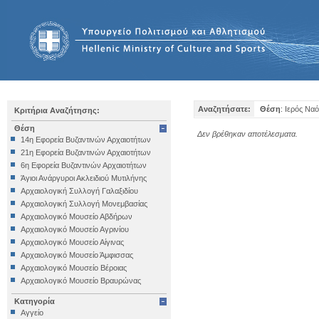
Αναζητήσατε:
Θέση
: Ιερός Να
Κριτήρια Αναζήτησης:
Θέση
Δεν βρέθηκαν αποτέλεσματα.
14η Εφορεία Βυζαντινών Αρχαιοτήτων
21η Εφορεία Βυζαντινών Αρχαιοτήτων
6η Εφορεία Βυζαντινών Αρχαιοτήτων
Άγιοι Ανάργυροι Ακλειδιού Μυτιλήνης
Αρχαιολογική Συλλογή Γαλαξιδίου
Αρχαιολογική Συλλογή Μονεμβασίας
Αρχαιολογικό Μουσείο Αβδήρων
Αρχαιολογικό Μουσείο Αγρινίου
Αρχαιολογικό Μουσείο Αίγινας
Αρχαιολογικό Μουσείο Άμφισσας
Αρχαιολογικό Μουσείο Βέροιας
Αρχαιολογικό Μουσείο Βραυρώνας
Αρχαιολογικό Μουσείο Δελφών
Κατηγορία
Αρχαιολογικό Μουσείο Ηγουμενίτσας
Αγγείο