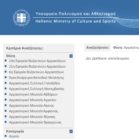
Αναζητήσατε:
Θέση
: Αρχαιολο
Κριτήρια Αναζήτησης:
Θέση
Δεν βρέθηκαν αποτέλεσματα.
14η Εφορεία Βυζαντινών Αρχαιοτήτων
21η Εφορεία Βυζαντινών Αρχαιοτήτων
6η Εφορεία Βυζαντινών Αρχαιοτήτων
Άγιοι Ανάργυροι Ακλειδιού Μυτιλήνης
Αρχαιολογική Συλλογή Γαλαξιδίου
Αρχαιολογική Συλλογή Μονεμβασίας
Αρχαιολογικό Μουσείο Αβδήρων
Αρχαιολογικό Μουσείο Αγρινίου
Αρχαιολογικό Μουσείο Αίγινας
Αρχαιολογικό Μουσείο Άμφισσας
Αρχαιολογικό Μουσείο Βέροιας
Αρχαιολογικό Μουσείο Βραυρώνας
Αρχαιολογικό Μουσείο Δελφών
Κατηγορία
Αρχαιολογικό Μουσείο Ηγουμενίτσας
Αγγείο