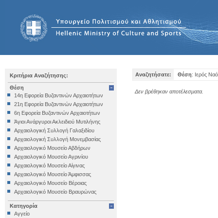
Αναζητήσατε:
Θέση
: Ιερός Να
Κριτήρια Αναζήτησης:
Θέση
Δεν βρέθηκαν αποτέλεσματα.
14η Εφορεία Βυζαντινών Αρχαιοτήτων
21η Εφορεία Βυζαντινών Αρχαιοτήτων
6η Εφορεία Βυζαντινών Αρχαιοτήτων
Άγιοι Ανάργυροι Ακλειδιού Μυτιλήνης
Αρχαιολογική Συλλογή Γαλαξιδίου
Αρχαιολογική Συλλογή Μονεμβασίας
Αρχαιολογικό Μουσείο Αβδήρων
Αρχαιολογικό Μουσείο Αγρινίου
Αρχαιολογικό Μουσείο Αίγινας
Αρχαιολογικό Μουσείο Άμφισσας
Αρχαιολογικό Μουσείο Βέροιας
Αρχαιολογικό Μουσείο Βραυρώνας
Αρχαιολογικό Μουσείο Δελφών
Κατηγορία
Αρχαιολογικό Μουσείο Ηγουμενίτσας
Αγγείο