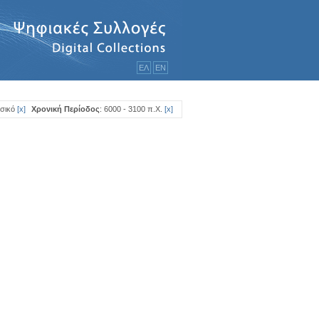
ΕΛ
ΕΝ
σικό
[
x
]
Χρονική Περίοδος
: 6000 - 3100 π.Χ.
[
x
]