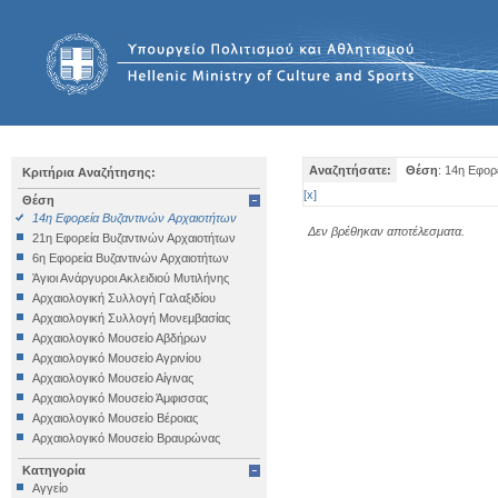
Αναζητήσατε:
Θέση
: 14η Εφορ
Κριτήρια Αναζήτησης:
[
x
]
Θέση
14η Εφορεία Βυζαντινών Αρχαιοτήτων
Δεν βρέθηκαν αποτέλεσματα.
21η Εφορεία Βυζαντινών Αρχαιοτήτων
6η Εφορεία Βυζαντινών Αρχαιοτήτων
Άγιοι Ανάργυροι Ακλειδιού Μυτιλήνης
Αρχαιολογική Συλλογή Γαλαξιδίου
Αρχαιολογική Συλλογή Μονεμβασίας
Αρχαιολογικό Μουσείο Αβδήρων
Αρχαιολογικό Μουσείο Αγρινίου
Αρχαιολογικό Μουσείο Αίγινας
Αρχαιολογικό Μουσείο Άμφισσας
Αρχαιολογικό Μουσείο Βέροιας
Αρχαιολογικό Μουσείο Βραυρώνας
Αρχαιολογικό Μουσείο Δελφών
Κατηγορία
Αρχαιολογικό Μουσείο Ηγουμενίτσας
Αγγείο