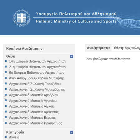
Αναζητήσατε:
Θέση
: Αρχαιολ
Κριτήρια Αναζήτησης:
Θέση
Δεν βρέθηκαν αποτέλεσματα.
14η Εφορεία Βυζαντινών Αρχαιοτήτων
21η Εφορεία Βυζαντινών Αρχαιοτήτων
6η Εφορεία Βυζαντινών Αρχαιοτήτων
Άγιοι Ανάργυροι Ακλειδιού Μυτιλήνης
Αρχαιολογική Συλλογή Γαλαξιδίου
Αρχαιολογική Συλλογή Μονεμβασίας
Αρχαιολογικό Μουσείο Αβδήρων
Αρχαιολογικό Μουσείο Αγρινίου
Αρχαιολογικό Μουσείο Αίγινας
Αρχαιολογικό Μουσείο Άμφισσας
Αρχαιολογικό Μουσείο Βέροιας
Αρχαιολογικό Μουσείο Βραυρώνας
Αρχαιολογικό Μουσείο Δελφών
Κατηγορία
Αρχαιολογικό Μουσείο Ηγουμενίτσας
Αγγείο