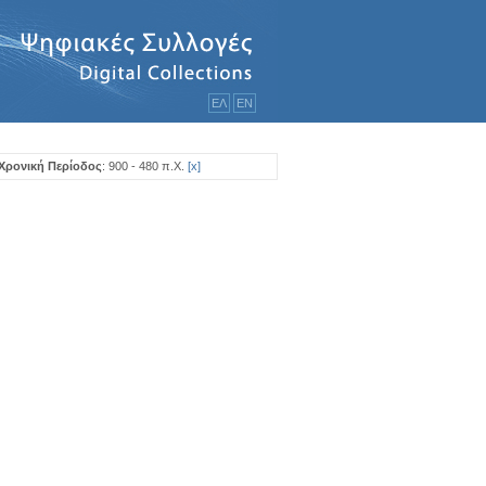
ΕΛ
ΕΝ
Χρονική Περίοδος
: 900 - 480 π.Χ.
[
x
]