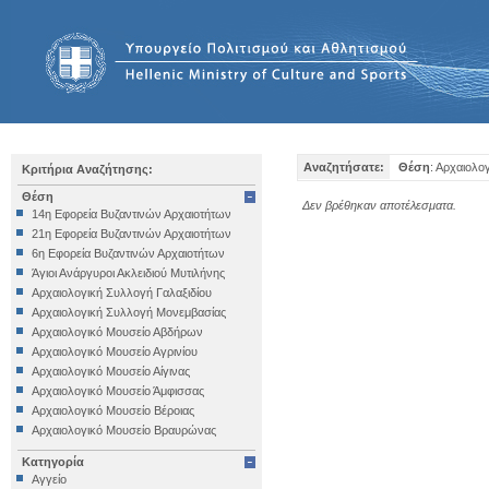
Αναζητήσατε:
Θέση
: Αρχαιολο
Κριτήρια Αναζήτησης:
Θέση
Δεν βρέθηκαν αποτέλεσματα.
14η Εφορεία Βυζαντινών Αρχαιοτήτων
21η Εφορεία Βυζαντινών Αρχαιοτήτων
6η Εφορεία Βυζαντινών Αρχαιοτήτων
Άγιοι Ανάργυροι Ακλειδιού Μυτιλήνης
Αρχαιολογική Συλλογή Γαλαξιδίου
Αρχαιολογική Συλλογή Μονεμβασίας
Αρχαιολογικό Μουσείο Αβδήρων
Αρχαιολογικό Μουσείο Αγρινίου
Αρχαιολογικό Μουσείο Αίγινας
Αρχαιολογικό Μουσείο Άμφισσας
Αρχαιολογικό Μουσείο Βέροιας
Αρχαιολογικό Μουσείο Βραυρώνας
Αρχαιολογικό Μουσείο Δελφών
Κατηγορία
Αρχαιολογικό Μουσείο Ηγουμενίτσας
Αγγείο