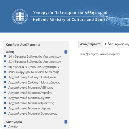
Αναζητήσατε:
Θέση
: Αρχαιολο
Κριτήρια Αναζήτησης:
Θέση
Δεν βρέθηκαν αποτέλεσματα.
14η Εφορεία Βυζαντινών Αρχαιοτήτων
21η Εφορεία Βυζαντινών Αρχαιοτήτων
6η Εφορεία Βυζαντινών Αρχαιοτήτων
Άγιοι Ανάργυροι Ακλειδιού Μυτιλήνης
Αρχαιολογική Συλλογή Γαλαξιδίου
Αρχαιολογική Συλλογή Μονεμβασίας
Αρχαιολογικό Μουσείο Αβδήρων
Αρχαιολογικό Μουσείο Αγρινίου
Αρχαιολογικό Μουσείο Αίγινας
Αρχαιολογικό Μουσείο Άμφισσας
Αρχαιολογικό Μουσείο Βέροιας
Αρχαιολογικό Μουσείο Βραυρώνας
Αρχαιολογικό Μουσείο Δελφών
Κατηγορία
Αρχαιολογικό Μουσείο Ηγουμενίτσας
Αγγείο