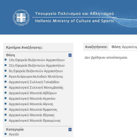
Αναζητήσατε:
Θέση
: Αρχαιολο
Κριτήρια Αναζήτησης:
Θέση
Δεν βρέθηκαν αποτέλεσματα.
14η Εφορεία Βυζαντινών Αρχαιοτήτων
21η Εφορεία Βυζαντινών Αρχαιοτήτων
6η Εφορεία Βυζαντινών Αρχαιοτήτων
Άγιοι Ανάργυροι Ακλειδιού Μυτιλήνης
Αρχαιολογική Συλλογή Γαλαξιδίου
Αρχαιολογική Συλλογή Μονεμβασίας
Αρχαιολογικό Μουσείο Αβδήρων
Αρχαιολογικό Μουσείο Αγρινίου
Αρχαιολογικό Μουσείο Αίγινας
Αρχαιολογικό Μουσείο Άμφισσας
Αρχαιολογικό Μουσείο Βέροιας
Αρχαιολογικό Μουσείο Βραυρώνας
Αρχαιολογικό Μουσείο Δελφών
Κατηγορία
Αρχαιολογικό Μουσείο Ηγουμενίτσας
Αγγείο