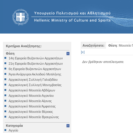
Αναζητήσατε:
Θέση
: Μουσείο
Κριτήρια Αναζήτησης:
[
x
]
Θέση
14η Εφορεία Βυζαντινών Αρχαιοτήτων
Δεν βρέθηκαν αποτέλεσματα.
21η Εφορεία Βυζαντινών Αρχαιοτήτων
6η Εφορεία Βυζαντινών Αρχαιοτήτων
Άγιοι Ανάργυροι Ακλειδιού Μυτιλήνης
Αρχαιολογική Συλλογή Γαλαξιδίου
Αρχαιολογική Συλλογή Μονεμβασίας
Αρχαιολογικό Μουσείο Αβδήρων
Αρχαιολογικό Μουσείο Αγρινίου
Αρχαιολογικό Μουσείο Αίγινας
Αρχαιολογικό Μουσείο Άμφισσας
Αρχαιολογικό Μουσείο Βέροιας
Αρχαιολογικό Μουσείο Βραυρώνας
Αρχαιολογικό Μουσείο Δελφών
Κατηγορία
Αρχαιολογικό Μουσείο Ηγουμενίτσας
Αγγείο