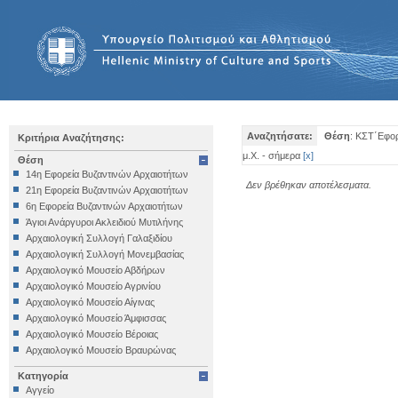
Αναζητήσατε:
Θέση
: ΚΣΤ΄Εφορ
Κριτήρια Αναζήτησης:
μ.Χ. - σήμερα
[
x
]
Θέση
14η Εφορεία Βυζαντινών Αρχαιοτήτων
Δεν βρέθηκαν αποτέλεσματα.
21η Εφορεία Βυζαντινών Αρχαιοτήτων
6η Εφορεία Βυζαντινών Αρχαιοτήτων
Άγιοι Ανάργυροι Ακλειδιού Μυτιλήνης
Αρχαιολογική Συλλογή Γαλαξιδίου
Αρχαιολογική Συλλογή Μονεμβασίας
Αρχαιολογικό Μουσείο Αβδήρων
Αρχαιολογικό Μουσείο Αγρινίου
Αρχαιολογικό Μουσείο Αίγινας
Αρχαιολογικό Μουσείο Άμφισσας
Αρχαιολογικό Μουσείο Βέροιας
Αρχαιολογικό Μουσείο Βραυρώνας
Αρχαιολογικό Μουσείο Δελφών
Κατηγορία
Αρχαιολογικό Μουσείο Ηγουμενίτσας
Αγγείο