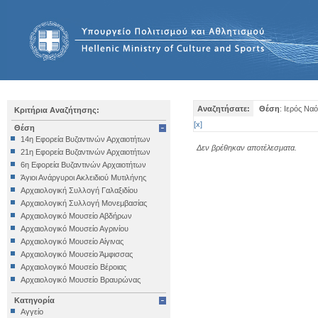
Αναζητήσατε:
Θέση
: Ιερός Να
Κριτήρια Αναζήτησης:
[
x
]
Θέση
14η Εφορεία Βυζαντινών Αρχαιοτήτων
Δεν βρέθηκαν αποτέλεσματα.
21η Εφορεία Βυζαντινών Αρχαιοτήτων
6η Εφορεία Βυζαντινών Αρχαιοτήτων
Άγιοι Ανάργυροι Ακλειδιού Μυτιλήνης
Αρχαιολογική Συλλογή Γαλαξιδίου
Αρχαιολογική Συλλογή Μονεμβασίας
Αρχαιολογικό Μουσείο Αβδήρων
Αρχαιολογικό Μουσείο Αγρινίου
Αρχαιολογικό Μουσείο Αίγινας
Αρχαιολογικό Μουσείο Άμφισσας
Αρχαιολογικό Μουσείο Βέροιας
Αρχαιολογικό Μουσείο Βραυρώνας
Αρχαιολογικό Μουσείο Δελφών
Κατηγορία
Αρχαιολογικό Μουσείο Ηγουμενίτσας
Αγγείο