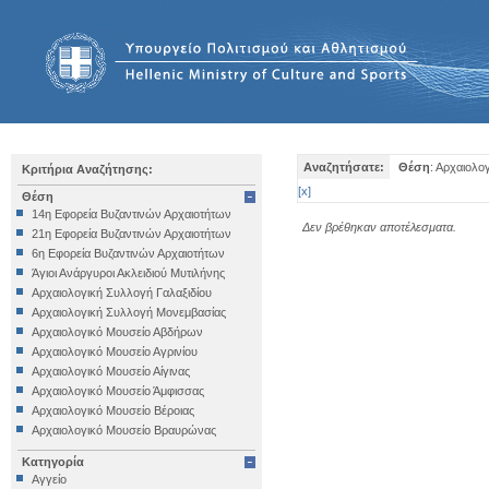
Αναζητήσατε:
Θέση
: Αρχαιολο
Κριτήρια Αναζήτησης:
[
x
]
Θέση
14η Εφορεία Βυζαντινών Αρχαιοτήτων
Δεν βρέθηκαν αποτέλεσματα.
21η Εφορεία Βυζαντινών Αρχαιοτήτων
6η Εφορεία Βυζαντινών Αρχαιοτήτων
Άγιοι Ανάργυροι Ακλειδιού Μυτιλήνης
Αρχαιολογική Συλλογή Γαλαξιδίου
Αρχαιολογική Συλλογή Μονεμβασίας
Αρχαιολογικό Μουσείο Αβδήρων
Αρχαιολογικό Μουσείο Αγρινίου
Αρχαιολογικό Μουσείο Αίγινας
Αρχαιολογικό Μουσείο Άμφισσας
Αρχαιολογικό Μουσείο Βέροιας
Αρχαιολογικό Μουσείο Βραυρώνας
Αρχαιολογικό Μουσείο Δελφών
Κατηγορία
Αρχαιολογικό Μουσείο Ηγουμενίτσας
Αγγείο