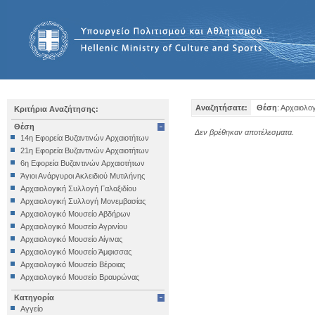
Αναζητήσατε:
Θέση
: Αρχαιολο
Κριτήρια Αναζήτησης:
Θέση
Δεν βρέθηκαν αποτέλεσματα.
14η Εφορεία Βυζαντινών Αρχαιοτήτων
21η Εφορεία Βυζαντινών Αρχαιοτήτων
6η Εφορεία Βυζαντινών Αρχαιοτήτων
Άγιοι Ανάργυροι Ακλειδιού Μυτιλήνης
Αρχαιολογική Συλλογή Γαλαξιδίου
Αρχαιολογική Συλλογή Μονεμβασίας
Αρχαιολογικό Μουσείο Αβδήρων
Αρχαιολογικό Μουσείο Αγρινίου
Αρχαιολογικό Μουσείο Αίγινας
Αρχαιολογικό Μουσείο Άμφισσας
Αρχαιολογικό Μουσείο Βέροιας
Αρχαιολογικό Μουσείο Βραυρώνας
Αρχαιολογικό Μουσείο Δελφών
Κατηγορία
Αρχαιολογικό Μουσείο Ηγουμενίτσας
Αγγείο