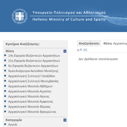
Αναζητήσατε:
Θέση
: Αρχαιολο
Κριτήρια Αναζήτησης:
μ.Χ.
[
x
]
Θέση
14η Εφορεία Βυζαντινών Αρχαιοτήτων
Δεν βρέθηκαν αποτέλεσματα.
21η Εφορεία Βυζαντινών Αρχαιοτήτων
6η Εφορεία Βυζαντινών Αρχαιοτήτων
Άγιοι Ανάργυροι Ακλειδιού Μυτιλήνης
Αρχαιολογική Συλλογή Γαλαξιδίου
Αρχαιολογική Συλλογή Μονεμβασίας
Αρχαιολογικό Μουσείο Αβδήρων
Αρχαιολογικό Μουσείο Αγρινίου
Αρχαιολογικό Μουσείο Αίγινας
Αρχαιολογικό Μουσείο Άμφισσας
Αρχαιολογικό Μουσείο Βέροιας
Αρχαιολογικό Μουσείο Βραυρώνας
Αρχαιολογικό Μουσείο Δελφών
Κατηγορία
Αρχαιολογικό Μουσείο Ηγουμενίτσας
Αγγείο