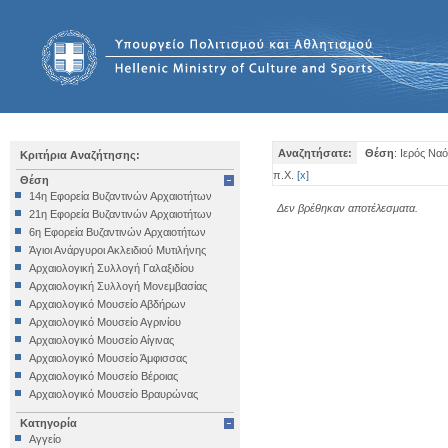
Αναζητήσατε:
Θέση
: Ιερός Να
Κριτήρια Αναζήτησης:
π.Χ.
[
x
]
Θέση
14η Εφορεία Βυζαντινών Αρχαιοτήτων
Δεν βρέθηκαν αποτέλεσματα.
21η Εφορεία Βυζαντινών Αρχαιοτήτων
6η Εφορεία Βυζαντινών Αρχαιοτήτων
Άγιοι Ανάργυροι Ακλειδιού Μυτιλήνης
Αρχαιολογική Συλλογή Γαλαξιδίου
Αρχαιολογική Συλλογή Μονεμβασίας
Αρχαιολογικό Μουσείο Αβδήρων
Αρχαιολογικό Μουσείο Αγρινίου
Αρχαιολογικό Μουσείο Αίγινας
Αρχαιολογικό Μουσείο Άμφισσας
Αρχαιολογικό Μουσείο Βέροιας
Αρχαιολογικό Μουσείο Βραυρώνας
Αρχαιολογικό Μουσείο Δελφών
Κατηγορία
Αρχαιολογικό Μουσείο Ηγουμενίτσας
Αγγείο