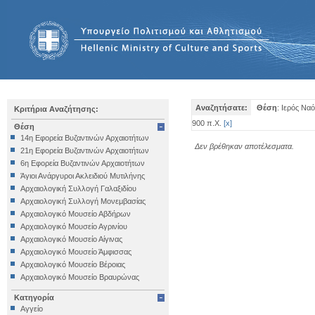
Αναζητήσατε:
Θέση
: Ιερός Να
Κριτήρια Αναζήτησης:
900 π.Χ.
[
x
]
Θέση
14η Εφορεία Βυζαντινών Αρχαιοτήτων
Δεν βρέθηκαν αποτέλεσματα.
21η Εφορεία Βυζαντινών Αρχαιοτήτων
6η Εφορεία Βυζαντινών Αρχαιοτήτων
Άγιοι Ανάργυροι Ακλειδιού Μυτιλήνης
Αρχαιολογική Συλλογή Γαλαξιδίου
Αρχαιολογική Συλλογή Μονεμβασίας
Αρχαιολογικό Μουσείο Αβδήρων
Αρχαιολογικό Μουσείο Αγρινίου
Αρχαιολογικό Μουσείο Αίγινας
Αρχαιολογικό Μουσείο Άμφισσας
Αρχαιολογικό Μουσείο Βέροιας
Αρχαιολογικό Μουσείο Βραυρώνας
Αρχαιολογικό Μουσείο Δελφών
Κατηγορία
Αρχαιολογικό Μουσείο Ηγουμενίτσας
Αγγείο