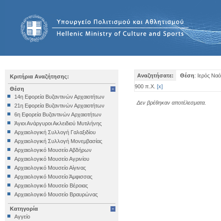
Αναζητήσατε:
Θέση
: Ιερός Να
Κριτήρια Αναζήτησης:
900 π.Χ.
[
x
]
Θέση
14η Εφορεία Βυζαντινών Αρχαιοτήτων
Δεν βρέθηκαν αποτέλεσματα.
21η Εφορεία Βυζαντινών Αρχαιοτήτων
6η Εφορεία Βυζαντινών Αρχαιοτήτων
Άγιοι Ανάργυροι Ακλειδιού Μυτιλήνης
Αρχαιολογική Συλλογή Γαλαξιδίου
Αρχαιολογική Συλλογή Μονεμβασίας
Αρχαιολογικό Μουσείο Αβδήρων
Αρχαιολογικό Μουσείο Αγρινίου
Αρχαιολογικό Μουσείο Αίγινας
Αρχαιολογικό Μουσείο Άμφισσας
Αρχαιολογικό Μουσείο Βέροιας
Αρχαιολογικό Μουσείο Βραυρώνας
Αρχαιολογικό Μουσείο Δελφών
Κατηγορία
Αρχαιολογικό Μουσείο Ηγουμενίτσας
Αγγείο