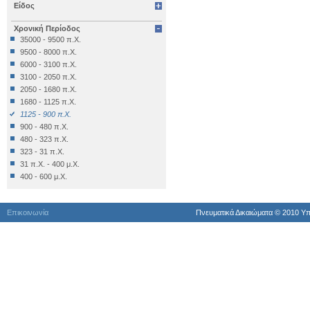
Είδος
Επιγραφή Δημόσια
Επιγραφή Θρησκευτική
Χρονική Περίοδος
Επιγραφή Ιδιωτική
35000 - 9500 π.Χ.
Έπιπλο
9500 - 8000 π.Χ.
Εργαλείο
6000 - 3100 π.Χ.
Έργο Γραπτού Λόγου
3100 - 2050 π.Χ.
Έργο Γραπτού Λόγου (Θρησκευτικό)
2050 - 1680 π.Χ.
Έργο Διακοσμητικό
1680 - 1125 π.Χ.
Εργο Ζωγραφικό
1125 - 900 π.Χ.
Έργο Ζωγραφικό
900 - 480 π.Χ.
Έργο Ζωγραφικό - Κατασκευή
480 - 323 π.Χ.
Έργο Κοροπλαστικής
323 - 31 π.Χ.
Έργο Μεταλλοτεχνίας
31 π.Χ. - 400 μ.Χ.
Έργο Μικροπλαστικής
400 - 600 μ.Χ.
Έργο Μικροτεχνίας
600 - 1024 μ.Χ.
Έργο Πλαστικής
1024 - 1453 μ.Χ.
Έργο Χρυσοκεντητικής
Επικοινωνία
Πνευματικά Δικαιώματα © 2010 Yπ
1453 - 1821 μ.Χ.
Έργο ψηφιδωτό
1821 - 1900 μ.Χ.
Έργο Ψηφιδωτό
1900 μ.Χ. - σήμερα
Κατάλοιπo Διατροφής
Κατάλοιπο Επεξεργασίας
Κατασκευή
Κινητά Διάφορα
Κινητό Εκτός Κατατάξεως
Κόσμημα