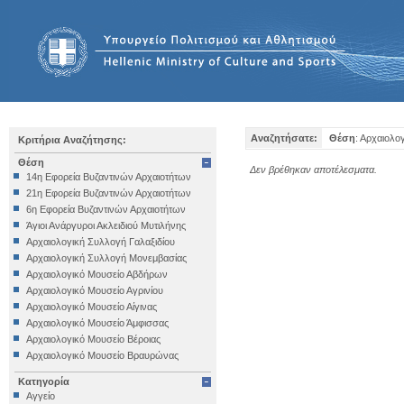
Αναζητήσατε:
Θέση
: Αρχαιολο
Κριτήρια Αναζήτησης:
Θέση
Δεν βρέθηκαν αποτέλεσματα.
14η Εφορεία Βυζαντινών Αρχαιοτήτων
21η Εφορεία Βυζαντινών Αρχαιοτήτων
6η Εφορεία Βυζαντινών Αρχαιοτήτων
Άγιοι Ανάργυροι Ακλειδιού Μυτιλήνης
Αρχαιολογική Συλλογή Γαλαξιδίου
Αρχαιολογική Συλλογή Μονεμβασίας
Αρχαιολογικό Μουσείο Αβδήρων
Αρχαιολογικό Μουσείο Αγρινίου
Αρχαιολογικό Μουσείο Αίγινας
Αρχαιολογικό Μουσείο Άμφισσας
Αρχαιολογικό Μουσείο Βέροιας
Αρχαιολογικό Μουσείο Βραυρώνας
Αρχαιολογικό Μουσείο Δελφών
Κατηγορία
Αρχαιολογικό Μουσείο Ηγουμενίτσας
Αγγείο