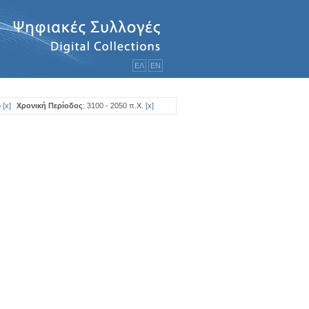
ΕΛ
ΕΝ
ο
[
x
]
Χρονική Περίοδος
: 3100 - 2050 π.Χ.
[
x
]