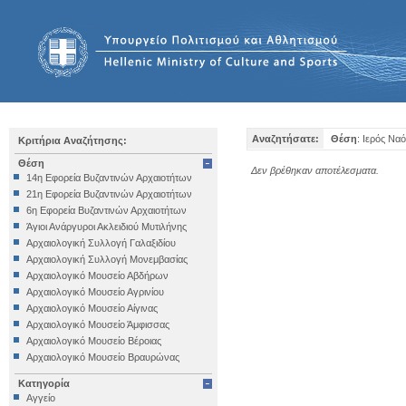
Αναζητήσατε:
Θέση
: Ιερός Να
Κριτήρια Αναζήτησης:
Θέση
Δεν βρέθηκαν αποτέλεσματα.
14η Εφορεία Βυζαντινών Αρχαιοτήτων
21η Εφορεία Βυζαντινών Αρχαιοτήτων
6η Εφορεία Βυζαντινών Αρχαιοτήτων
Άγιοι Ανάργυροι Ακλειδιού Μυτιλήνης
Αρχαιολογική Συλλογή Γαλαξιδίου
Αρχαιολογική Συλλογή Μονεμβασίας
Αρχαιολογικό Μουσείο Αβδήρων
Αρχαιολογικό Μουσείο Αγρινίου
Αρχαιολογικό Μουσείο Αίγινας
Αρχαιολογικό Μουσείο Άμφισσας
Αρχαιολογικό Μουσείο Βέροιας
Αρχαιολογικό Μουσείο Βραυρώνας
Αρχαιολογικό Μουσείο Δελφών
Κατηγορία
Αρχαιολογικό Μουσείο Ηγουμενίτσας
Αγγείο