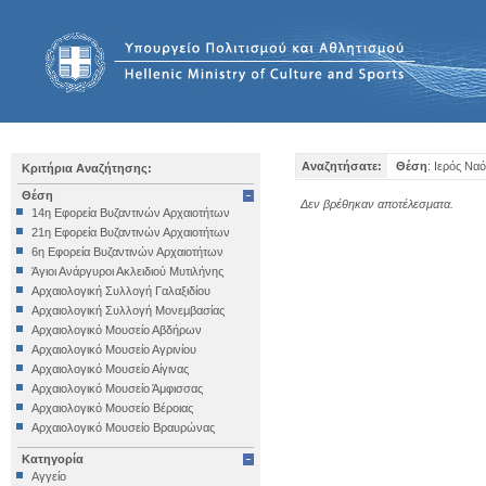
Αναζητήσατε:
Θέση
: Ιερός Να
Κριτήρια Αναζήτησης:
Θέση
Δεν βρέθηκαν αποτέλεσματα.
14η Εφορεία Βυζαντινών Αρχαιοτήτων
21η Εφορεία Βυζαντινών Αρχαιοτήτων
6η Εφορεία Βυζαντινών Αρχαιοτήτων
Άγιοι Ανάργυροι Ακλειδιού Μυτιλήνης
Αρχαιολογική Συλλογή Γαλαξιδίου
Αρχαιολογική Συλλογή Μονεμβασίας
Αρχαιολογικό Μουσείο Αβδήρων
Αρχαιολογικό Μουσείο Αγρινίου
Αρχαιολογικό Μουσείο Αίγινας
Αρχαιολογικό Μουσείο Άμφισσας
Αρχαιολογικό Μουσείο Βέροιας
Αρχαιολογικό Μουσείο Βραυρώνας
Αρχαιολογικό Μουσείο Δελφών
Κατηγορία
Αρχαιολογικό Μουσείο Ηγουμενίτσας
Αγγείο