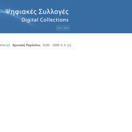
ΕΛ
ΕΝ
ιπλο
[
x
]
Χρονική Περίοδος
: 3100 - 2050 π.Χ.
[
x
]