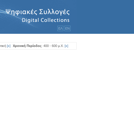
ΕΛ
ΕΝ
τική
[
x
]
Χρονική Περίοδος
: 400 - 600 μ.Χ.
[
x
]