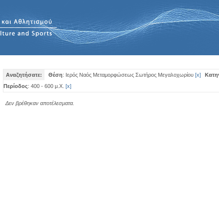
Αναζητήσατε:
Θέση
: Ιερός Ναός Μεταμορφώσεως Σωτήρος Μεγαλοχωρίου
[
x
]
Κατη
Περίοδος
: 400 - 600 μ.Χ.
[
x
]
Δεν βρέθηκαν αποτέλεσματα.