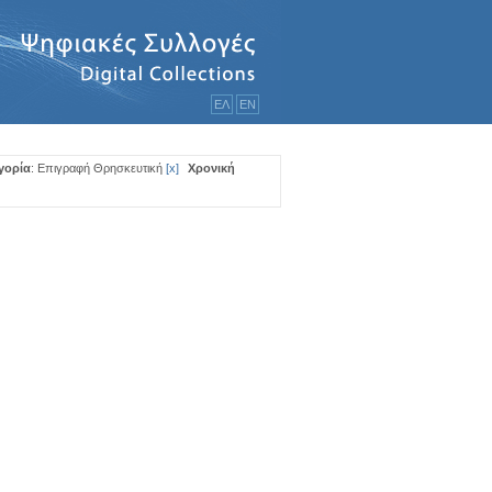
ΕΛ
ΕΝ
γορία
: Επιγραφή Θρησκευτική
[
x
]
Χρονική