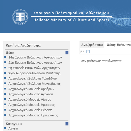
Αναζητήσατε:
Θέση
: Βυζαντιν
Κριτήρια Αναζήτησης:
μ.Χ.
[
x
]
Θέση
14η Εφορεία Βυζαντινών Αρχαιοτήτων
Δεν βρέθηκαν αποτέλεσματα.
21η Εφορεία Βυζαντινών Αρχαιοτήτων
6η Εφορεία Βυζαντινών Αρχαιοτήτων
Άγιοι Ανάργυροι Ακλειδιού Μυτιλήνης
Αρχαιολογική Συλλογή Γαλαξιδίου
Αρχαιολογική Συλλογή Μονεμβασίας
Αρχαιολογικό Μουσείο Αβδήρων
Αρχαιολογικό Μουσείο Αγρινίου
Αρχαιολογικό Μουσείο Αίγινας
Αρχαιολογικό Μουσείο Άμφισσας
Αρχαιολογικό Μουσείο Βέροιας
Αρχαιολογικό Μουσείο Βραυρώνας
Αρχαιολογικό Μουσείο Δελφών
Κατηγορία
Αρχαιολογικό Μουσείο Ηγουμενίτσας
Αγγείο