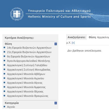
Αναζητήσατε:
Θέση
: Αρχαιολο
Κριτήρια Αναζήτησης:
μ.Χ.
[
x
]
Θέση
14η Εφορεία Βυζαντινών Αρχαιοτήτων
Δεν βρέθηκαν αποτέλεσματα.
21η Εφορεία Βυζαντινών Αρχαιοτήτων
6η Εφορεία Βυζαντινών Αρχαιοτήτων
Άγιοι Ανάργυροι Ακλειδιού Μυτιλήνης
Αρχαιολογική Συλλογή Γαλαξιδίου
Αρχαιολογική Συλλογή Μονεμβασίας
Αρχαιολογικό Μουσείο Αβδήρων
Αρχαιολογικό Μουσείο Αγρινίου
Αρχαιολογικό Μουσείο Αίγινας
Αρχαιολογικό Μουσείο Άμφισσας
Αρχαιολογικό Μουσείο Βέροιας
Αρχαιολογικό Μουσείο Βραυρώνας
Αρχαιολογικό Μουσείο Δελφών
Κατηγορία
Αρχαιολογικό Μουσείο Ηγουμενίτσας
Αγγείο