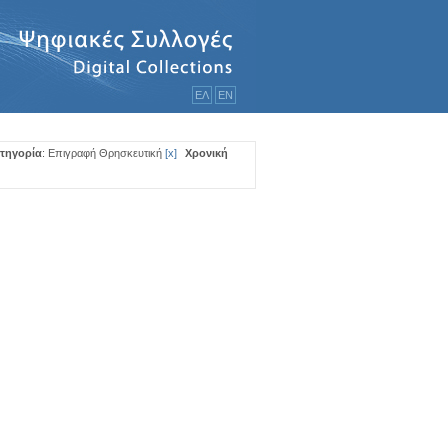
ΕΛ
ΕΝ
τηγορία
: Επιγραφή Θρησκευτική
[
x
]
Χρονική