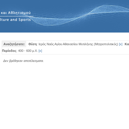
Αναζητήσατε:
Θέση
: Ιερός Ναός Αγίου Αθανασίου Μυτιλήνης (Μητροπολιτικός)
[
x
]
Κα
Περίοδος
: 400 - 600 μ.Χ.
[
x
]
Δεν βρέθηκαν αποτέλεσματα.