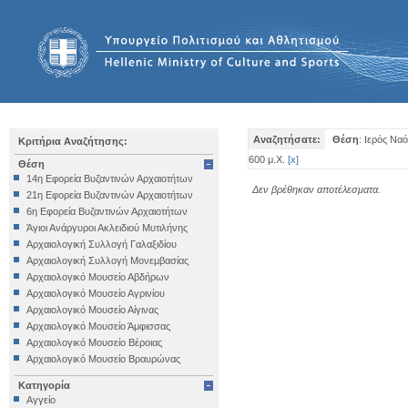
Αναζητήσατε:
Θέση
: Ιερός Να
Κριτήρια Αναζήτησης:
600 μ.Χ.
[
x
]
Θέση
14η Εφορεία Βυζαντινών Αρχαιοτήτων
Δεν βρέθηκαν αποτέλεσματα.
21η Εφορεία Βυζαντινών Αρχαιοτήτων
6η Εφορεία Βυζαντινών Αρχαιοτήτων
Άγιοι Ανάργυροι Ακλειδιού Μυτιλήνης
Αρχαιολογική Συλλογή Γαλαξιδίου
Αρχαιολογική Συλλογή Μονεμβασίας
Αρχαιολογικό Μουσείο Αβδήρων
Αρχαιολογικό Μουσείο Αγρινίου
Αρχαιολογικό Μουσείο Αίγινας
Αρχαιολογικό Μουσείο Άμφισσας
Αρχαιολογικό Μουσείο Βέροιας
Αρχαιολογικό Μουσείο Βραυρώνας
Αρχαιολογικό Μουσείο Δελφών
Κατηγορία
Αρχαιολογικό Μουσείο Ηγουμενίτσας
Αγγείο