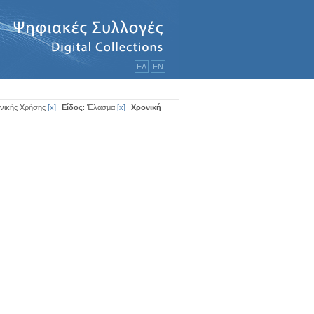
ΕΛ
ΕΝ
ενικής Χρήσης
[
x
]
Είδος
: Έλασμα
[
x
]
Χρονική