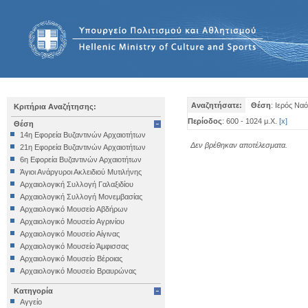
Αναζητήσατε:
Θέση
: Ιερός Να
Κριτήρια Αναζήτησης:
Περίοδος
: 600 - 1024 μ.Χ.
[
x
]
Θέση
14η Εφορεία Βυζαντινών Αρχαιοτήτων
Δεν βρέθηκαν αποτέλεσματα.
21η Εφορεία Βυζαντινών Αρχαιοτήτων
6η Εφορεία Βυζαντινών Αρχαιοτήτων
Άγιοι Ανάργυροι Ακλειδιού Μυτιλήνης
Αρχαιολογική Συλλογή Γαλαξιδίου
Αρχαιολογική Συλλογή Μονεμβασίας
Αρχαιολογικό Μουσείο Αβδήρων
Αρχαιολογικό Μουσείο Αγρινίου
Αρχαιολογικό Μουσείο Αίγινας
Αρχαιολογικό Μουσείο Άμφισσας
Αρχαιολογικό Μουσείο Βέροιας
Αρχαιολογικό Μουσείο Βραυρώνας
Αρχαιολογικό Μουσείο Δελφών
Κατηγορία
Αρχαιολογικό Μουσείο Ηγουμενίτσας
Αγγείο