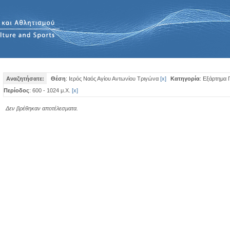
Αναζητήσατε:
Θέση
: Ιερός Ναός Αγίου Αντωνίου Τριγώνα
[
x
]
Κατηγορία
: Εξάρτημα 
Περίοδος
: 600 - 1024 μ.Χ.
[
x
]
Δεν βρέθηκαν αποτέλεσματα.