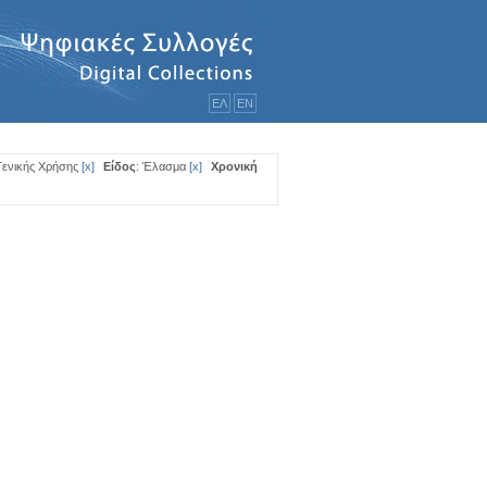
ΕΛ
ΕΝ
Γενικής Χρήσης
[
x
]
Είδος
: Έλασμα
[
x
]
Χρονική